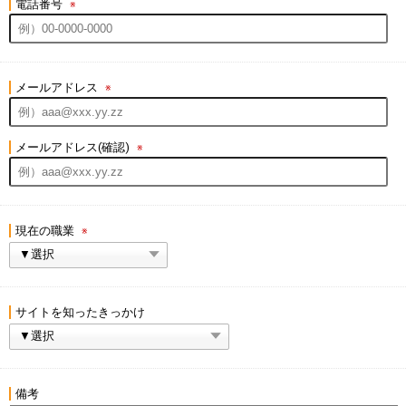
電話番号
メールアドレス
メールアドレス(確認)
現在の職業
▼選択
サイトを知ったきっかけ
▼選択
備考