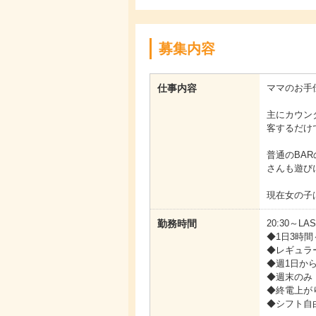
募集内容
仕事内容
ママのお手
主にカウン
客するだけ
普通のBA
さんも遊び
現在女の子
勤務時間
20:30～LA
◆1日3時間
◆レギュラ
◆週1日から
◆週末のみ
◆終電上が
◆シフト自