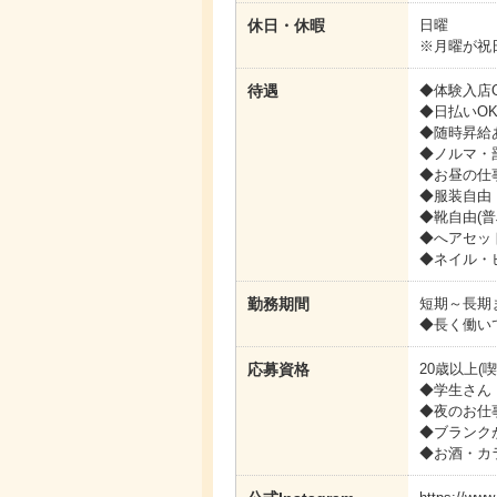
休日・休暇
日曜
※月曜が祝
待遇
◆体験入店
◆日払いO
◆随時昇給
◆ノルマ・
◆お昼の仕
◆服装自由
◆靴自由(
◆へアセッ
◆ネイル・
勤務期間
短期～長期
◆長く働い
応募資格
20歳以上(
◆学生さん
◆夜のお仕
◆ブランク
◆お酒・カ