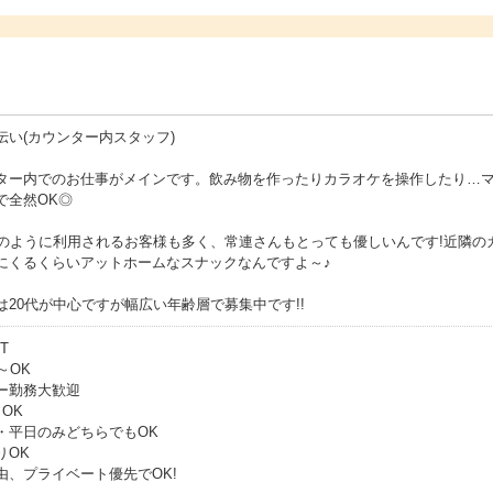
伝い(カウンター内スタッフ)
ター内でのお仕事がメインです。飲み物を作ったりカラオケを操作したり…
で全然OK◎
Rのように利用されるお客様も多く、常連さんもとっても優しいんです!近隣
にくるくらいアットホームなスナックなんですよ～♪
は20代が中心ですが幅広い年齢層で募集中です!!
ST
～OK
ー勤務大歓迎
OK
・平日のみどちらでもOK
りOK
由、プライベート優先でOK!