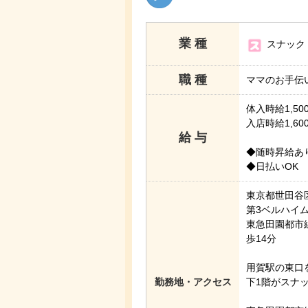
業 種
スナック
職 種
ママのお手伝
体入時給1,50
入店時給1,60
給 与
◆随時昇給あ
◆日払いOK
東京都世田谷区用
第3ベルハイ
東急田園都市
歩14分
用賀駅の東口
勤務地・アクセス
下1階がスナッ