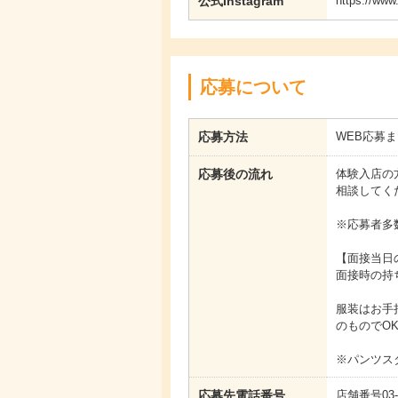
公式Instagram
https://www
応募について
応募方法
WEB応募
応募後の流れ
体験入店の
相談してく
※応募者多
【面接当日
面接時の持
服装はお手
のものでO
※パンツス
応募先電話番号
店舗番号03-68