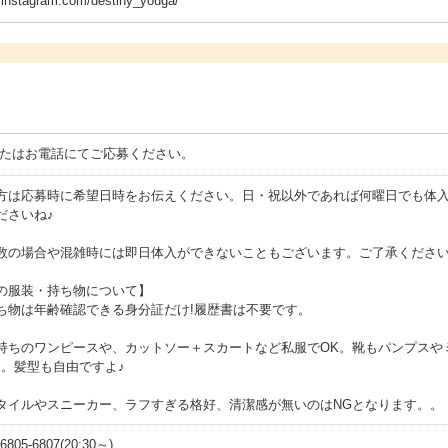
.instagram.com/destiny_youga/
またはお電話にてご応募ください。
方は応募時に希望日時をお伝えください。日・祝以外であれば何曜日でも体入
ださいね♪
数の場合や混雑時には即日体入ができないこともございます。ご了承くださ
の服装・持ち物について】
ち物は年齢確認できる身分証だけ!履歴書は不要です。
持ちのワンピースや、カットソー＋スカートなど私服でOK。靴もパンプスや
K。髪型も自由ですよ♪
タイルやスニーカー、ラフすぎる格好、清潔感が無いのはNGとなります。。
05-6807(20:30～)