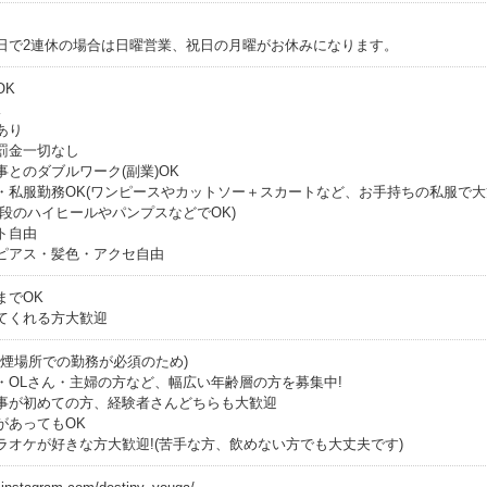
日で2連休の場合は日曜営業、祝日の月曜がお休みになります。
OK
K
あり
罰金一切なし
事とのダブルワーク(副業)OK
・私服勤務OK(ワンピースやカットソー＋スカートなど、お手持ちの私服で大
普段のハイヒールやパンプスなどでOK)
ト自由
ピアス・髪色・アクセ自由
までOK
てくれる方大歓迎
喫煙場所での勤務が必須のため)
・OLさん・主婦の方など、幅広い年齢層の方を募集中!
事が初めての方、経験者さんどちらも大歓迎
があってもOK
ラオケが好きな方大歓迎!(苦手な方、飲めない方でも大丈夫です)