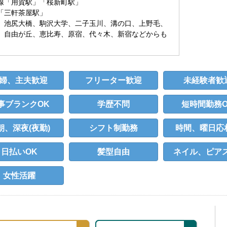
線「用賀駅」「桜新町駅」
「三軒茶屋駅」
、池尻大橋、駒沢大学、二子玉川、溝の口、上野毛、
、自由が丘、恵比寿、原宿、代々木、新宿などからも
♪
婦、主夫歓迎
フリーター歓迎
未経験者歓
事ブランクOK
学歴不問
短時間勤務O
朝、深夜(夜勤)
シフト制勤務
時間、曜日応
日払いOK
髪型自由
ネイル、ピアス
女性活躍