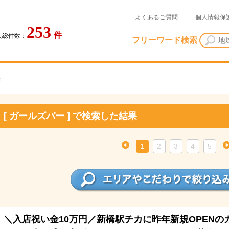
よくあるご質問
個人情報保
253
件
人総件数：
フリーワード検索
果
[ ガールズバー ] で検索した結果
1
2
3
4
5
＼入店祝い金10万円／新橋駅チカに昨年新規OPENの