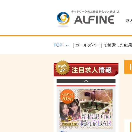
求
TOP
[ ガールズバー ] で検索した結