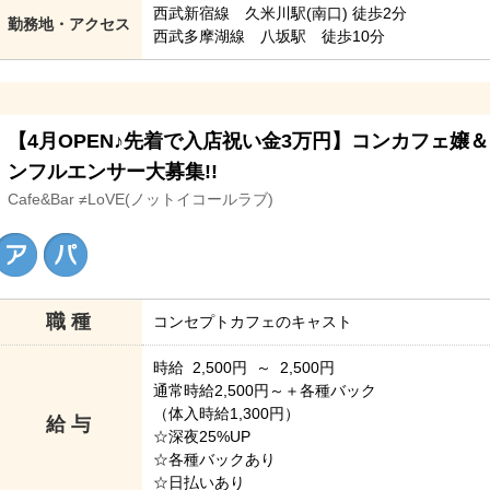
西武新宿線 久米川駅(南口) 徒歩2分
勤務地・アクセス
西武多摩湖線 八坂駅 徒歩10分
【4月OPEN♪先着で入店祝い金3万円】コンカフェ嬢
ンフルエンサー大募集!!
Cafe&Bar ≠LoVE(ノットイコールラブ)
職 種
コンセプトカフェのキャスト
時給 2,500円 ～ 2,500円
通常時給2,500円～＋各種バック
（体入時給1,300円）
給 与
☆深夜25%UP
☆各種バックあり
☆日払いあり