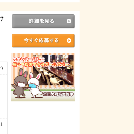
け
)
中山